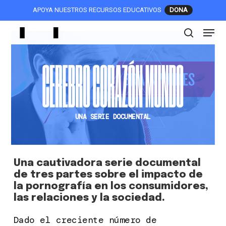
Skip
APOYA NUESTROS RECURSOS EDUCATIVOS
to
Menu
main
search
content
UNA SERIE DOCUMENTAL
Una cautivadora serie documental
de tres partes sobre el impacto de
la pornografía en los consumidores,
las relaciones y la sociedad.
Dado el creciente número de