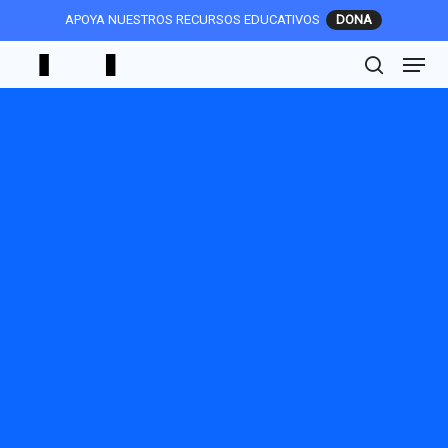
Skip
APOYA NUESTROS RECURSOS EDUCATIVOS
to
Menu
main
search
content