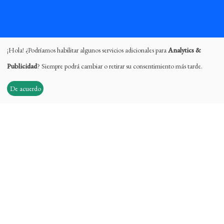
¡Hola! ¿Podríamos habilitar algunos servicios adicionales para
Analytics &
Publicidad
? Siempre podrá cambiar o retirar su consentimiento más tarde.
De acuerdo
MANTENTE CONECTADO
Facebook
Instagram
TikTok
Twitter
Pinterest
YouTube
LUCHAR POR AMOR